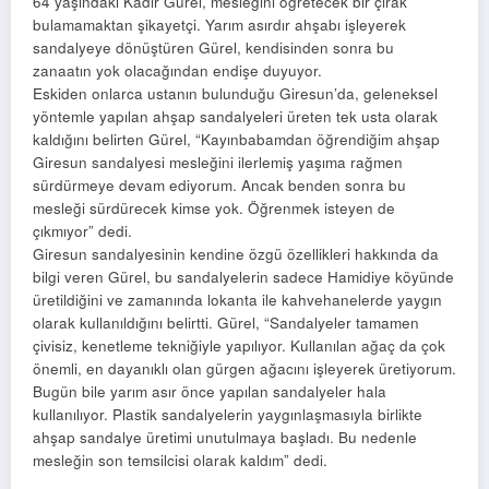
64 yaşındaki Kadir Gürel, mesleğini öğretecek bir çırak
bulamamaktan şikayetçi. Yarım asırdır ahşabı işleyerek
sandalyeye dönüştüren Gürel, kendisinden sonra bu
zanaatın yok olacağından endişe duyuyor.
Eskiden onlarca ustanın bulunduğu Giresun’da, geleneksel
yöntemle yapılan ahşap sandalyeleri üreten tek usta olarak
kaldığını belirten Gürel, “Kayınbabamdan öğrendiğim ahşap
Giresun sandalyesi mesleğini ilerlemiş yaşıma rağmen
sürdürmeye devam ediyorum. Ancak benden sonra bu
mesleği sürdürecek kimse yok. Öğrenmek isteyen de
çıkmıyor” dedi.
Giresun sandalyesinin kendine özgü özellikleri hakkında da
bilgi veren Gürel, bu sandalyelerin sadece Hamidiye köyünde
üretildiğini ve zamanında lokanta ile kahvehanelerde yaygın
olarak kullanıldığını belirtti. Gürel, “Sandalyeler tamamen
çivisiz, kenetleme tekniğiyle yapılıyor. Kullanılan ağaç da çok
önemli, en dayanıklı olan gürgen ağacını işleyerek üretiyorum.
Bugün bile yarım asır önce yapılan sandalyeler hala
kullanılıyor. Plastik sandalyelerin yaygınlaşmasıyla birlikte
ahşap sandalye üretimi unutulmaya başladı. Bu nedenle
mesleğin son temsilcisi olarak kaldım” dedi.