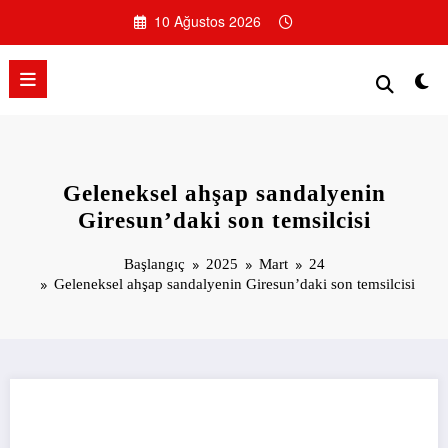
İçeriğe
10 Ağustos 2026
atla
Geleneksel ahşap sandalyenin
Giresun’daki son temsilcisi
Başlangıç
2025
Mart
24
Geleneksel ahşap sandalyenin Giresun’daki son temsilcisi