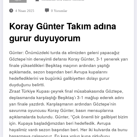
4 Nisan 2025
0 Yorumlar
Koray Günter Takım adına
gurur duyuyorum
Günter: Önümüzdeki turda da elimizden geleni yapacağız
Göztepe’nin deneyimli defansı Koray Günter, 3-1 yenerek yarı
finale yükseldikleri Beşiktaş maçının ardından yaptığı
açıklamada, sezon başından beri Avrupa kupalarını
hedeflediklerini ve bugünkü galibiyetten dolayı gurur
duyduğunu belirtti.
Ziraat Türkiye Kupası çeyrek final müsabakasında Göztepe,
deplasmanda karşılaştığı Beşiktaş’ı 3-1 mağlup ederek adını
yarı finale yazdırdı. Karşılaşmanın ardından Göztepe’nin
savunma oyuncusu Koray Günter, basın mensuplarına
açıklamalarda bulundu. Günter, “Çok önemli bir galibiyet bizim
için. Kupaya başladığımızdan beri hedefledik. Avrupa
hayalimiz vardı sezon başından beri. Her iki kulvarda da bunu
başarmaya çalışıyoruz. En kısa yolun kupa olduğunu