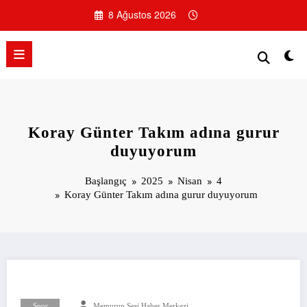
İçeriğe
8 Ağustos 2026
atla
Koray Günter Takım adına gurur
duyuyorum
Başlangıç
2025
Nisan
4
Koray Günter Takım adına gurur duyuyorum
Spor
Memurun Sesi Haber Merkezi