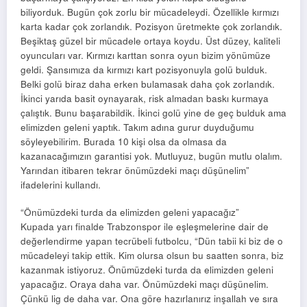
biliyorduk. Bugün çok zorlu bir mücadeleydi. Özellikle kırmızı
karta kadar çok zorlandık. Pozisyon üretmekte çok zorlandık.
Beşiktaş güzel bir mücadele ortaya koydu. Üst düzey, kaliteli
oyuncuları var. Kırmızı karttan sonra oyun bizim yönümüze
geldi. Şansımıza da kırmızı kart pozisyonuyla golü bulduk.
Belki golü biraz daha erken bulamasak daha çok zorlandık.
İkinci yarıda basit oynayarak, risk almadan baskı kurmaya
çalıştık. Bunu başarabildik. İkinci golü yine de geç bulduk ama
elimizden geleni yaptık. Takım adına gurur duyduğumu
söyleyebilirim. Burada 10 kişi olsa da olmasa da
kazanacağımızın garantisi yok. Mutluyuz, bugün mutlu olalım.
Yarından itibaren tekrar önümüzdeki maçı düşünelim”
ifadelerini kullandı.
“Önümüzdeki turda da elimizden geleni yapacağız”
Kupada yarı finalde Trabzonspor ile eşleşmelerine dair de
değerlendirme yapan tecrübeli futbolcu, “Dün tabii ki biz de o
mücadeleyi takip ettik. Kim olursa olsun bu saatten sonra, biz
kazanmak istiyoruz. Önümüzdeki turda da elimizden geleni
yapacağız. Oraya daha var. Önümüzdeki maçı düşünelim.
Çünkü lig de daha var. Ona göre hazırlanırız inşallah ve sıra